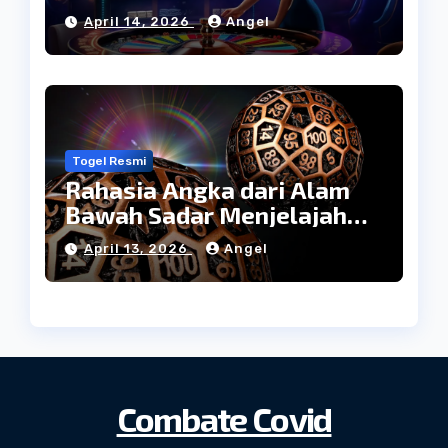
Populer di Era Digital?
April 14, 2026
Angel
Togel Resmi
Rahasia Angka dari Alam
Bawah Sadar Menjelajah
Togel Lewat Tafsir Mimpi
April 13, 2026
Angel
Combate Covid