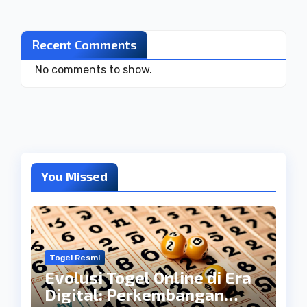
Recent Comments
No comments to show.
You Missed
Togel Resmi
Evolusi Togel Online di Era
Digital: Perkembangan