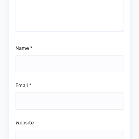
Name
*
Email
*
Website