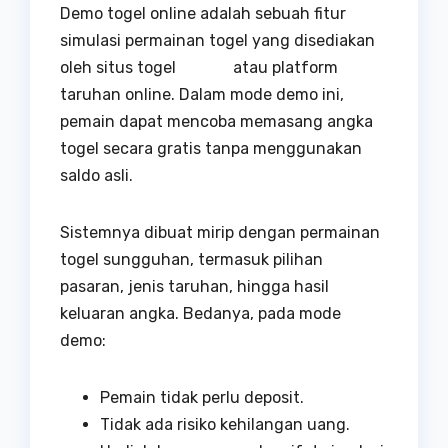
Demo togel online adalah sebuah fitur
simulasi permainan togel yang disediakan
oleh situs togel
ole777
atau platform
taruhan online. Dalam mode demo ini,
pemain dapat mencoba memasang angka
togel secara gratis tanpa menggunakan
saldo asli.
Sistemnya dibuat mirip dengan permainan
togel sungguhan, termasuk pilihan
pasaran, jenis taruhan, hingga hasil
keluaran angka. Bedanya, pada mode
demo:
Pemain tidak perlu deposit.
Tidak ada risiko kehilangan uang.