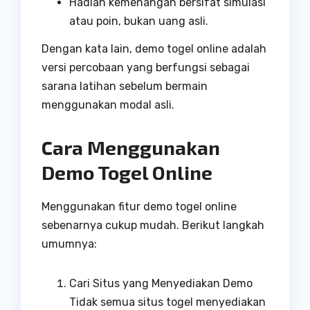
Hadiah kemenangan bersifat simulasi
atau poin, bukan uang asli.
Dengan kata lain, demo togel online adalah
versi percobaan yang berfungsi sebagai
sarana latihan sebelum bermain
menggunakan modal asli.
Cara Menggunakan
Demo Togel Online
Menggunakan fitur demo togel online
sebenarnya cukup mudah. Berikut langkah
umumnya:
Cari Situs yang Menyediakan Demo
Tidak semua situs togel menyediakan