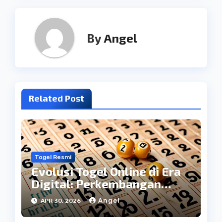
By
Angel
Related Post
Togel Resmi
Evolusi Togel Online di Era
Digital: Perkembangan
Pesat dan Cara Mudah
Angel
APR 30, 2026
Melihat Hasil Undian