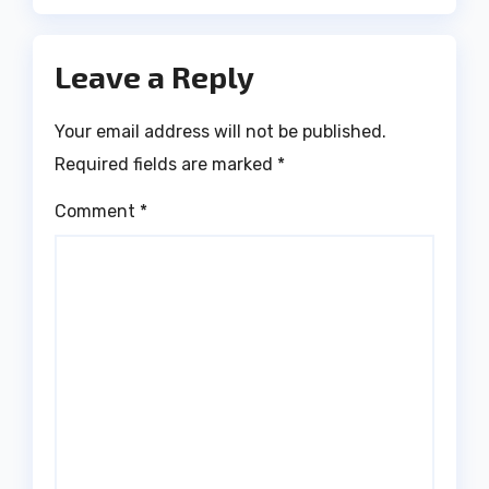
Leave a Reply
Your email address will not be published.
Required fields are marked
*
Comment
*