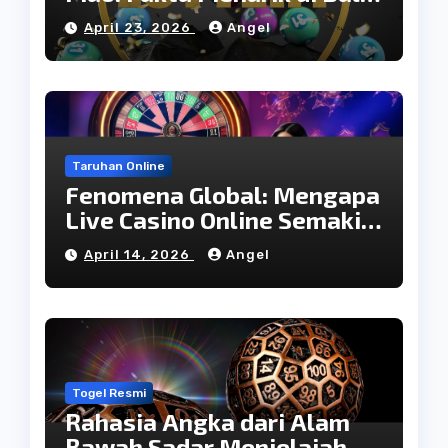
Permainan Angka Populer
April 23, 2026
Angel
Taruhan Online
Fenomena Global: Mengapa
Live Casino Online Semakin
Populer di Era Digital?
April 14, 2026
Angel
Togel Resmi
Rahasia Angka dari Alam
Bawah Sadar Menjelajah