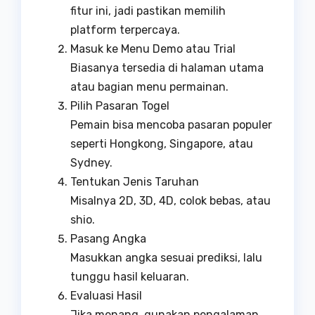
fitur ini, jadi pastikan memilih
platform terpercaya.
Masuk ke Menu Demo atau Trial
Biasanya tersedia di halaman utama
atau bagian menu permainan.
Pilih Pasaran Togel
Pemain bisa mencoba pasaran populer
seperti Hongkong, Singapore, atau
Sydney.
Tentukan Jenis Taruhan
Misalnya 2D, 3D, 4D, colok bebas, atau
shio.
Pasang Angka
Masukkan angka sesuai prediksi, lalu
tunggu hasil keluaran.
Evaluasi Hasil
Jika menang, gunakan pengalaman