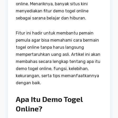
online. Menariknya, banyak situs kini
menyediakan fitur demo togel online
sebagai sarana belajar dan hiburan.
Fitur ini hadir untuk membantu pemain
pemula agar bisa memahami cara bermain
togel online tanpa harus langsung
mempertaruhkan uang asli. Artikel ini akan
membahas secara lengkap tentang apa itu
demo togel online, fungsi, kelebihan,
kekurangan, serta tips memanfaatkannya
dengan baik.
Apa Itu Demo Togel
Online?